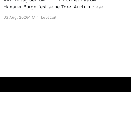
Hanauer Bürgerfest seine Tore. Auch in diesem
Jahr ist die Rudergesellschaft wieder mit einem
03 Aug. 2026
1 Min. Lesezeit
Flammkuchenstand aktiv dabei. Die Listen mit
den Diensten finden sich im internen
Mitgliederbereich und am Info-Brett im
Bootshaus. Bitte tragt Euch zügig ein damit wir
rechtzeitig
Erstellt mit Ghost