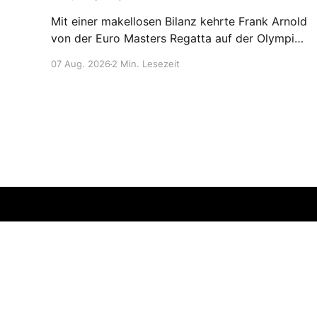
Mit einer makellosen Bilanz kehrte Frank Arnold
von der Euro Masters Regatta auf der Olympia-
Regattastrecke in München zurück. Bei 11 Starts
07 Aug. 2026
2 Min. Lesezeit
errang er 11 Siege und blieb während der
gesamten Regatta in seinen Rennen
ungeschlagen – ein toller Erfolg.
(24.07.-26.06.2026) Bereits am ersten
Regattatag gewann Frank
HRG 1879
© 2026