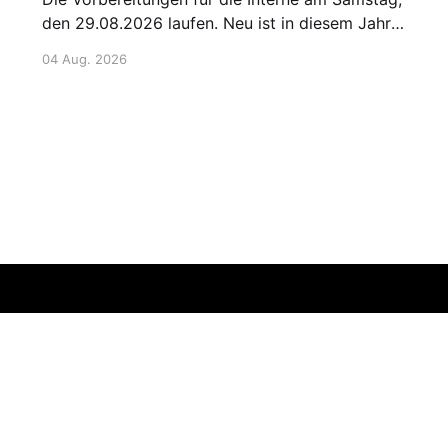
den 29.08.2026 laufen. Neu ist in diesem Jahr
die "1. Hanauer Main-Fun-Staffel". Hier ist
04 Aug. 2026
Kreativität der Starterinnen und Starter
gefragt!! Gemeldet werden kann per Mail: 📧 E-
Mail senden oder über die Listen am Bootshaus
oder den internen