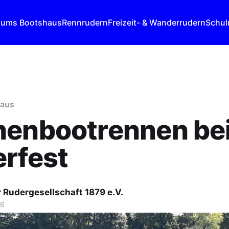
 ums Bootshaus
Rennrudern
Freizeit- & Wanderrudern
Schul
haus
henbootrennen be
rfest
 Rudergesellschaft 1879 e.V.
26