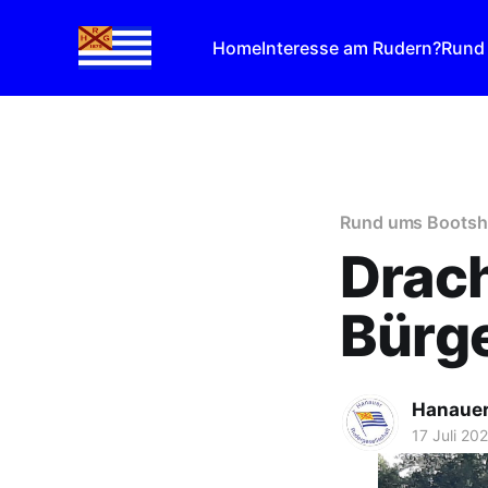
Home
Interesse am Rudern?
Rund
Rund ums Boots
Drac
Bürge
Hanauer
17 Juli 20