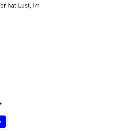
r hat Lust, im
.
n