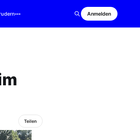
rudern
Anmelden
im
Teilen