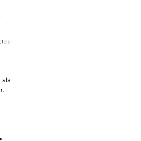
"
efeld
 als
n.
.