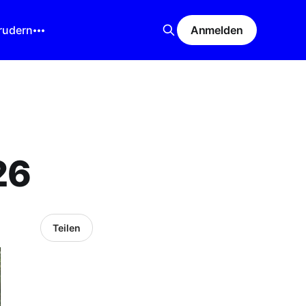
rudern
Anmelden
26
Teilen