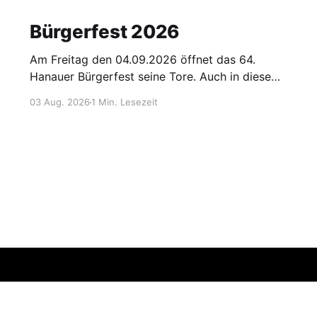
Bürgerfest 2026
Am Freitag den 04.09.2026 öffnet das 64.
Hanauer Bürgerfest seine Tore. Auch in diesem
Jahr ist die Rudergesellschaft wieder mit einem
03 Aug. 2026
1 Min. Lesezeit
Flammkuchenstand aktiv dabei. Die Listen mit
den Diensten finden sich im internen
Mitgliederbereich und am Info-Brett im
Bootshaus. Bitte tragt Euch zügig ein damit wir
rechtzeitig