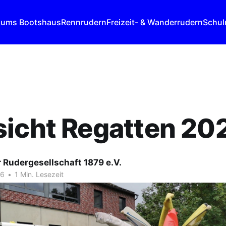
 ums Bootshaus
Rennrudern
Freizeit- & Wanderrudern
Schul
sicht Regatten 20
 Rudergesellschaft 1879 e.V.
26
•
1 Min. Lesezeit