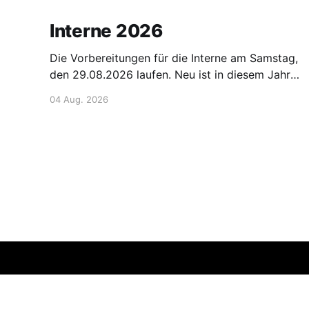
Interne 2026
Die Vorbereitungen für die Interne am Samstag,
den 29.08.2026 laufen. Neu ist in diesem Jahr
die "1. Hanauer Main-Fun-Staffel". Hier ist
04 Aug. 2026
Kreativität der Starterinnen und Starter
gefragt!! Gemeldet werden kann per Mail: 📧 E-
Mail senden oder über die Listen am Bootshaus
oder den internen
HRG 1879
© 2026