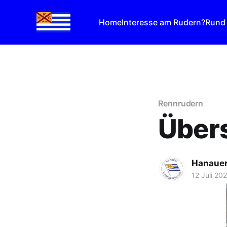
Home
Interesse am Rudern?
Rund
Rennrudern
Über
Hanauer
12 Juli 20