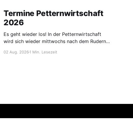
Termine Petternwirtschaft
2026
Es geht wieder los! In der Petternwirtschaft
wird sich wieder mittwochs nach dem Rudern
getroffen!! Das diesjährige Motto für unsere
02 Aug. 2026
1 Min. Lesezeit
Treffen ist eine kulinarische Weltreise durch fünf
Kontinente. Dabei sind Afrika, Asien, Australien
sowie Nord- und Südamerika. Wie funktioniert
es? Jeder bringt etwas zum aktuellen Motto mit
(Speisen/Getränke) und
Erstellt mit Ghost