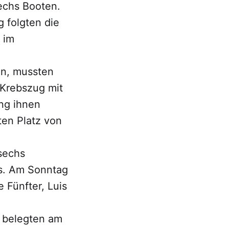
echs Booten.
 folgten die
 im
en, mussten
 Krebszug mit
ng ihnen
ten Platz von
 sechs
hs. Am Sonntag
 Fünfter, Luis
d belegten am