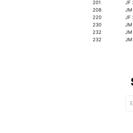
201
JF 
208
JM
220
JF 
230
JM
232
JM 
232
JM 
E