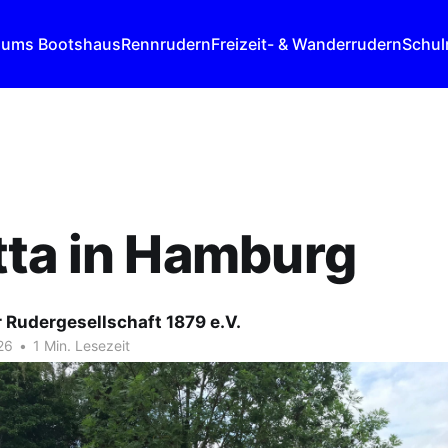
 ums Bootshaus
Rennrudern
Freizeit- & Wanderrudern
Schul
tta in Hamburg
 Rudergesellschaft 1879 e.V.
26
•
1 Min. Lesezeit