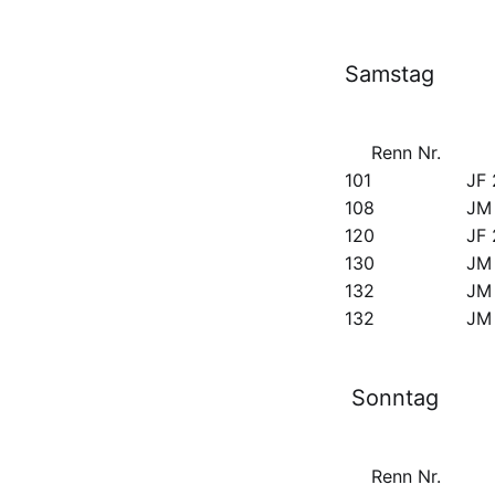
Samstag
Renn Nr.
101
JF 
108
JM
120
JF 
130
JM
132
JM 
132
JM 
Sonntag
Renn Nr.