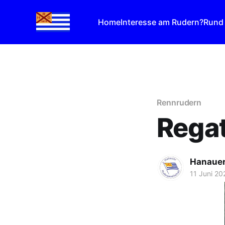
Home
Interesse am Rudern?
Rund
Rennrudern
Rega
Hanauer
11 Juni 20