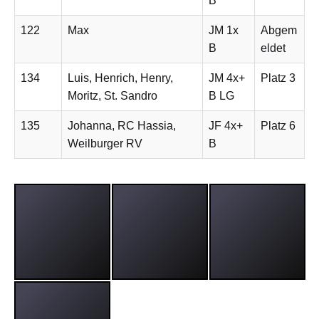
B
122
Max
JM 1x
Abgem
B
eldet
134
Luis, Henrich, Henry,
JM 4x+
Platz 3
Moritz, St. Sandro
B LG
135
Johanna, RC Hassia,
JF 4x+
Platz 6
Weilburger RV
B