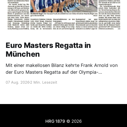
Euro Masters Regatta in
München
Mit einer makellosen Bilanz kehrte Frank Arnold von
der Euro Masters Regatta auf der Olympia-
Regattastrecke in München zurück. Bei 11 Starts
07 Aug. 2026
2 Min. Lesezeit
errang er 11 Siege und blieb während der gesamten
Regatta in seinen Rennen ungeschlagen – ein toller
Erfolg. (24.07.-26.06.2026) Bereits am ersten
Regattatag gewann Frank
HRG 1879
© 2026