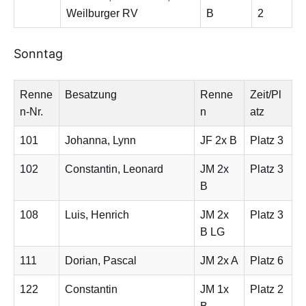
Weilburger RV
B
2
Sonntag
Renne
Besatzung
Renne
Zeit/Pl
n-Nr.
n
atz
101
Johanna, Lynn
JF 2x B
Platz 3
102
Constantin, Leonard
JM 2x
Platz 3
B
108
Luis, Henrich
JM 2x
Platz 3
B LG
111
Dorian, Pascal
JM 2x A
Platz 6
122
Constantin
JM 1x
Platz 2