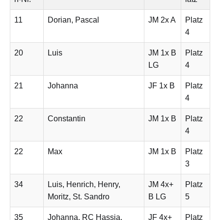
11
Dorian, Pascal
JM 2x A
Platz
4
20
Luis
JM 1x B
Platz
LG
4
21
Johanna
JF 1x B
Platz
4
22
Constantin
JM 1x B
Platz
4
22
Max
JM 1x B
Platz
3
34
Luis, Henrich, Henry,
JM 4x+
Platz
Moritz, St. Sandro
B LG
5
35
Johanna, RC Hassia,
JF 4x+
Platz