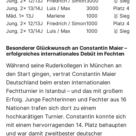
Jung. 2x 12/13J
Friedrich / Simon
3000
🥇 Sieg
Jung. 2x 13/14J
Luis / Max
3000
Platz 4
Mäd. 1x 13J
Marlene
1000
🥇 Sieg
Jung. 2x 12/13J
Friedrich / Simon
1000
Platz 4
Jung. 2x 13/14J
Luis / Max
1000
🥇 Sieg
Besonderer Glückwunsch an Constantin Maier –
erfolgreiches internationales Debüt im Fechten
Während seine Ruderkollegen in München an
den Start gingen, vertrat Constantin Maier
Deutschland beim ersten internationalen
Fechtturnier in Istanbul – und das mit großem
Erfolg. Junge Fechterinnen und Fechter aus 16
Nationen trafen sich dort zu einem
hochkarätigen Turnier. Constantin konnte sich
mit einem hervorragenden 14. Platz behaupten
und war damit zweitbester deutscher