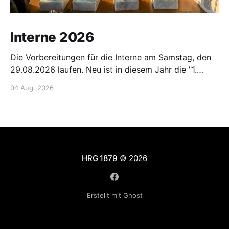
Interne 2026
Die Vorbereitungen für die Interne am Samstag, den
29.08.2026 laufen. Neu ist in diesem Jahr die "1.
Hanauer Main-Fun-Staffel". Hier ist Kreativität der
04 Aug. 2026
Starterinnen und Starter gefragt!! Gemeldet werden
kann per Mail: 📧 E-Mail senden oder über die Listen
am Bootshaus oder den internen
HRG 1879
© 2026
Erstellt mit Ghost