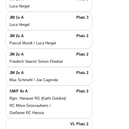
Luca Herget
JM 1x A
Platz 3
Luca Herget
JM 2x A
Platz 2
Pascal Mundt / Luca Herget
JM 2x A
Platz 2
Friedrich Vaerst/ Simon Fliedner
JM 2x A
Platz 2
Max Schmehl / Jiar Cagimda
SM/F 4x A
Platz 2
Rgm. Hanauer RG (Kathi Golüke)/
RC Möve Grossauheim /
Gießener RC Hassia
VL Platz 2