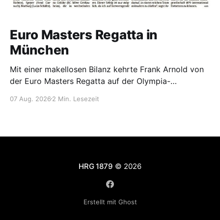
Euro Masters Regatta in
München
Mit einer makellosen Bilanz kehrte Frank Arnold von
der Euro Masters Regatta auf der Olympia-
Regattastrecke in München zurück. Bei 11 Starts
07 Aug. 2026
2 Min. Lesezeit
errang er 11 Siege und blieb während der gesamten
Regatta in seinen Rennen ungeschlagen – ein toller
Erfolg. (24.07.-26.06.2026) Bereits am ersten
Regattatag gewann Frank
HRG 1879
© 2026
Erstellt mit Ghost