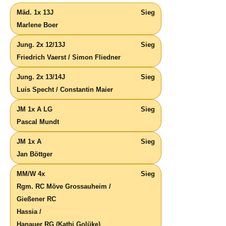
Mäd. 1x 13J
Sieg
Marlene Boer
Jung. 2x 12/13J
Sieg
Friedrich Vaerst / Simon Fliedner
Jung. 2x 13/14J
Sieg
Luis Specht / Constantin Maier
JM 1x A LG
Sieg
Pascal Mundt
JM 1x A
Sieg
Jan Böttger
MM/W 4x
Sieg
Rgm. RC Möve Grossauheim /
Gießener RC
Hassia /
Hanauer RG (Kathi Golüke)