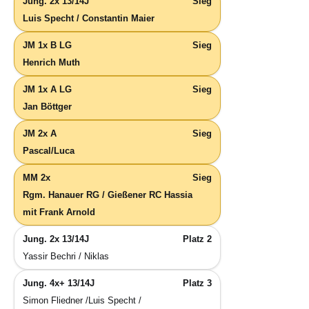
Jung. 2x 13/14J
Sieg
Luis Specht / Constantin Maier
JM 1x B LG
Sieg
Henrich Muth
JM 1x A LG
Sieg
Jan Böttger
JM 2x A
Sieg
Pascal/Luca
MM 2x
Sieg
Rgm. Hanauer RG / Gießener RC Hassia
mit Frank Arnold
Jung. 2x 13/14J
Platz 2
Yassir Bechri / Niklas
Jung. 4x+ 13/14J
Platz 3
Simon Fliedner /Luis Specht /