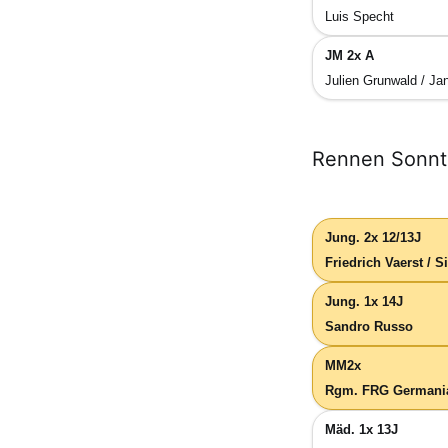
Luis Specht
JM 2x A
Julien Grunwald / Ja
Rennen Sonnt
Jung. 2x 12/13J
Friedrich Vaerst / 
Jung. 1x 14J
Sandro Russo
MM2x
Rgm. FRG Germania
Mäd. 1x 13J