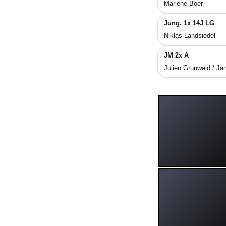
Marlene Boer
Jung. 1x 14J LG
Niklas Landsiedel
JM 2x A
Julien Grunwald / Ja