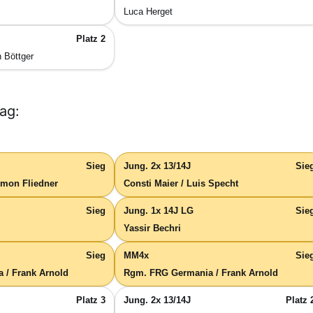
Luca Herget
Platz 2
n Böttger
ag:
Sieg
Jung. 2x 13/14J
Sie
Simon Fliedner
Consti Maier / Luis Specht
Sieg
Jung. 1x 14J LG
Sie
Yassir Bechri
Sieg
MM4x
Sie
 / Frank Arnold
Rgm. FRG Germania / Frank Arnold
Platz 3
Jung. 2x 13/14J
Platz 