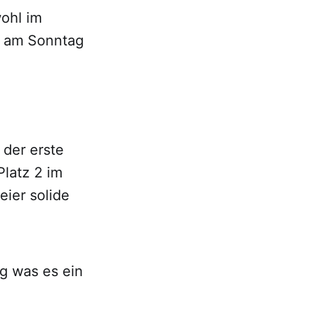
wohl im
r am Sonntag
 der erste
Platz 2 im
eier solide
g was es ein