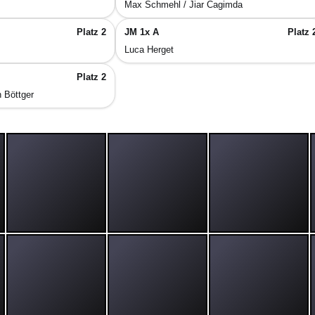
Max Schmehl / Jiar Cagimda
Platz 2
JM 1x A
Platz 
Luca Herget
Platz 2
n Böttger