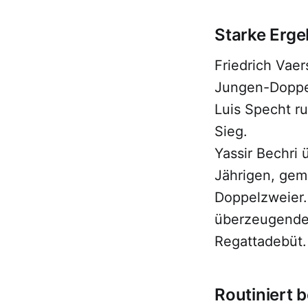
Starke Erge
Friedrich Vae
Jungen-Doppel
Luis Specht r
Sieg.
Yassir Bechri 
Jährigen, gem
Doppelzweier.
überzeugenden
Regattadebüt.
Routiniert 