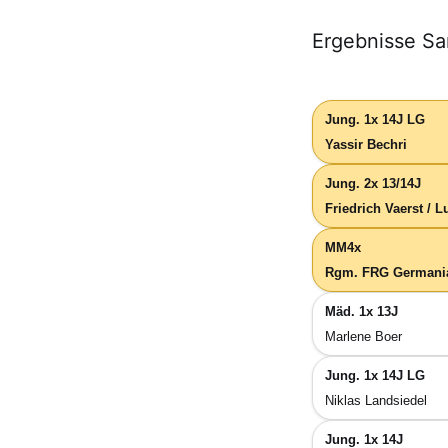
Ergebnisse Sa
Jung. 1x 14J LG
Yassir Bechri
Jung. 2x 13/14J
Friedrich Vaerst / L
MM4x
Rgm. FRG Germania
Mäd. 1x 13J
Marlene Boer
Jung. 1x 14J LG
Niklas Landsiedel
Jung. 1x 14J