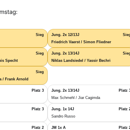
mstag:
Sieg
Jung. 2x 12/13J
Sie
Friedrich Vaerst / Simon Fliedner
Sieg
Jung. 2x 13/14J
Sie
uis Specht
Niklas Landsiedel / Yassir Bechri
Sieg
 / Frank Arnold
Platz 3
Jung. 2x 13/14J
Platz 
Max Schmehl / Jiar Cagimda
Platz 3
Jung. 1x 14J
Platz 
Sandro Russo
Platz 2
JM 1x A
Platz 