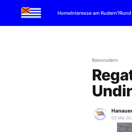
Home
Interesse am Rudern?
Rund
Rennrudern
Regat
Undi
Hanauer
03 Mai 20