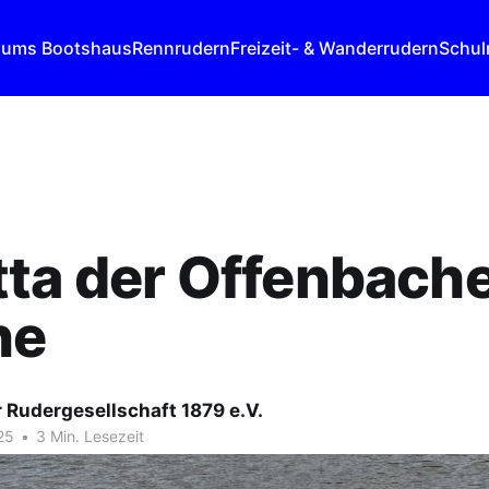
 ums Bootshaus
Rennrudern
Freizeit- & Wanderrudern
Schul
ta der Offenbach
ne
 Rudergesellschaft 1879 e.V.
25
•
3 Min. Lesezeit