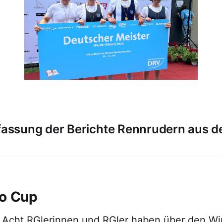
ssung der Berichte Rennrudern aus d
go Cup
 Acht RGlerinnen und RGler haben über den Win