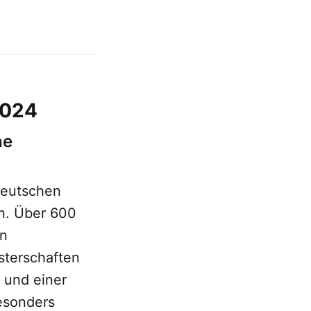
2024
he
Deutschen
n. Über 600
en
sterschaften
 und einer
esonders