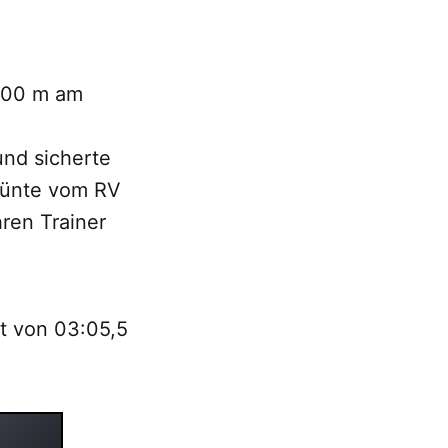
.000 m am
und sicherte
rtünte vom RV
hren Trainer
it von 03:05,5