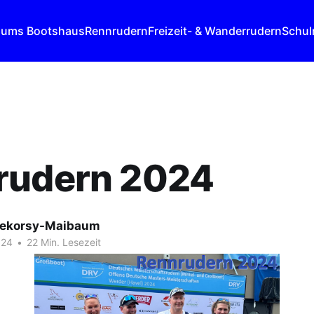
 ums Bootshaus
Rennrudern
Freizeit- & Wanderrudern
Schul
rudern 2024
Dekorsy-Maibaum
024
•
22 Min. Lesezeit