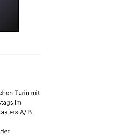
chen Turin mit
tags im
asters A/ B
ider