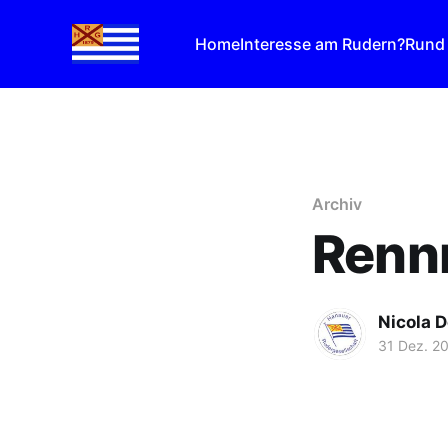
Home
Interesse am Rudern?
Rund
Archiv
Renn
Nicola 
31 Dez. 2