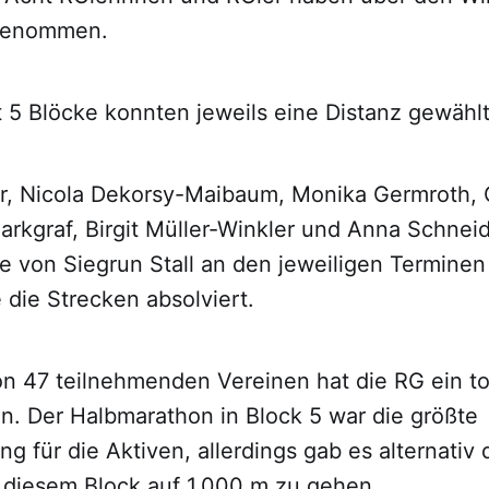
lgenommen.
 5 Blöcke konnten jeweils eine Distanz gewähl
r, Nicola Dekorsy-Maibaum, Monika Germroth, 
arkgraf, Birgit Müller-Winkler und Anna Schnei
ie von Siegrun Stall an den jeweiligen Termine
die Strecken absolviert.
on 47 teilnehmenden Vereinen hat die RG ein to
n. Der Halbmarathon in Block 5 war die größte
g für die Aktiven, allerdings gab es alternativ 
n diesem Block auf 1.000 m zu gehen.