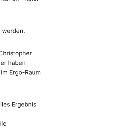
t werden.
Christopher
der haben
n im Ergo-Raum
lles Ergebnis
die