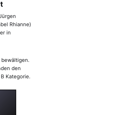
t
(Jürgen
abel Rhianne)
er in
 bewältigen.
nden den
 B Kategorie.