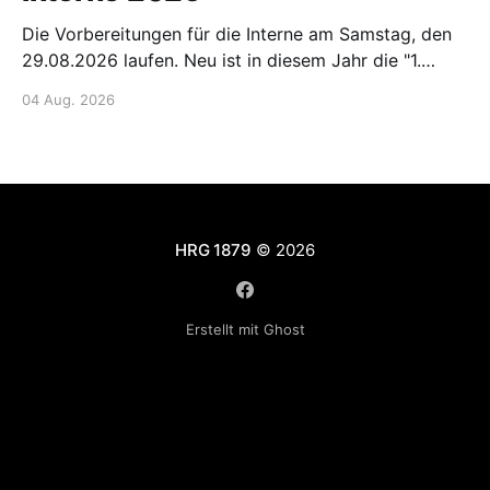
Die Vorbereitungen für die Interne am Samstag, den
29.08.2026 laufen. Neu ist in diesem Jahr die "1.
Hanauer Main-Fun-Staffel". Hier ist Kreativität der
04 Aug. 2026
Starterinnen und Starter gefragt!! Gemeldet werden
kann per Mail: 📧 E-Mail senden oder über die Listen
am Bootshaus oder den internen
HRG 1879
© 2026
Erstellt mit Ghost